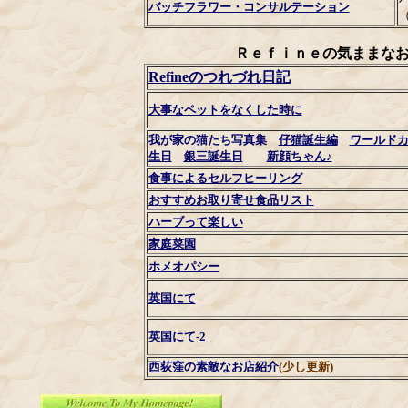
バッチフラワー・コンサルテーション
Ｒｅｆｉｎｅの気ままな
Refineのつれづれ日記
大事なペットをなくした時に
我が家の猫たち写真集
仔猫誕生編
ワールド
生日
銀三誕生日
新顔ちゃん♪
食事によるセルフヒーリング
おすすめお取り寄せ食品リスト
ハーブって楽しい
家庭菜園
ホメオパシー
英国にて
英国にて-2
西荻窪の素敵なお店紹介
(少し更新)