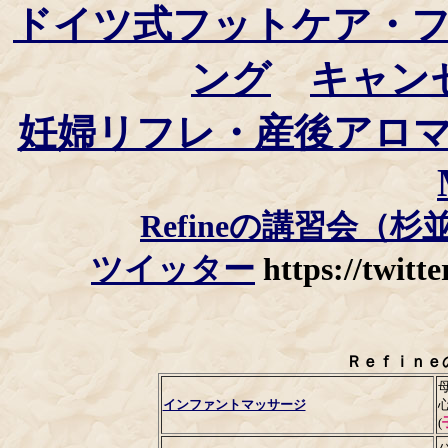
ドイツ式フットケア・
ング
キャン
妊婦リフレ・産後アロ
Refineの講習会（
ツイッター
https://twi
Ｒｅｆｉｎｅ
インファントマッサージ
(