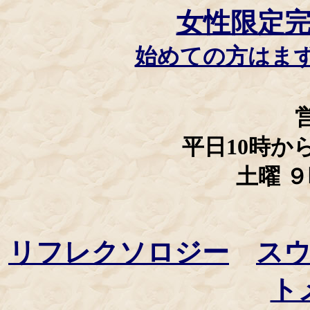
女性限定
始めての方はま
平日10時か
土曜 
リフレクソロジー
ス
ト